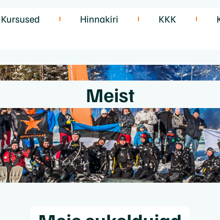
Kursused
Hinnakiri
KKK
Meist
Meie sukeldujad