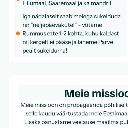
Hiiumaal, Saaremaal ja ka mandril
Iga nädalaselt saab meiega sukelduda
nn “neljapäevakutel” - võtame
Rummus ette 1-2 kohta, kuhu kaldast
nii kergelt ei pääse ja läheme Parve
pealt sukelduma!
Meie missio
Meie missioon on propageerida põhiliselt
selle kaudu väärtustada meie Eestimaa
Lisaks panustame veelause maailma pu