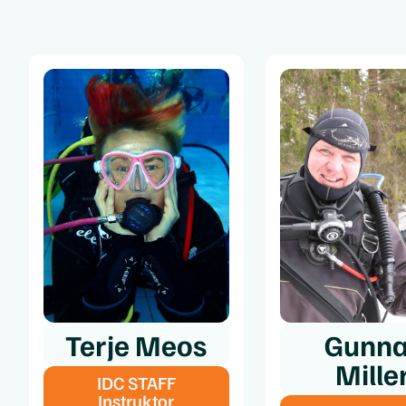
Terje Meos
Gunna
Mille
IDC STAFF
Instruktor