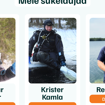
r
Krister
Re
r
Kamla
D