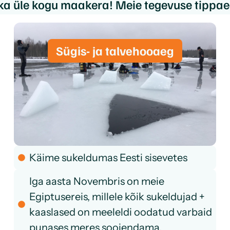
 ka üle kogu maakera! Meie tegevuse tippa
Sügis- ja talvehooaeg
Käime sukeldumas Eesti sisevetes
Iga aasta Novembris on meie
Egiptusereis, millele kõik sukeldujad +
kaaslased on meeleldi oodatud varbaid
punases meres soojendama.