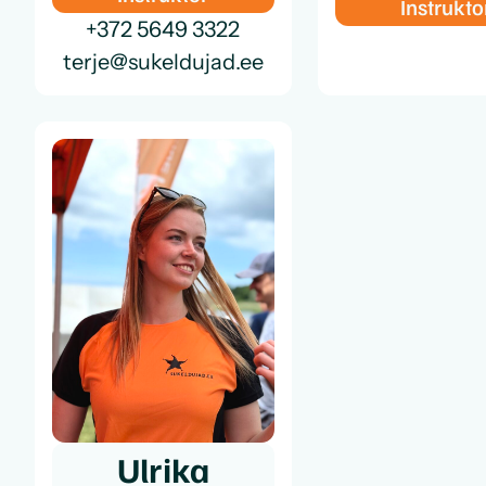
Instrukto
+372 5649 3322
terje@sukeldujad.ee
Ulrika