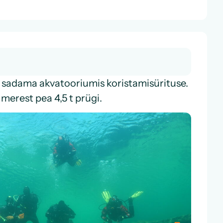
d sadama akvatooriumis koristamisürituse.
s
merest pea 4,5 t prügi.