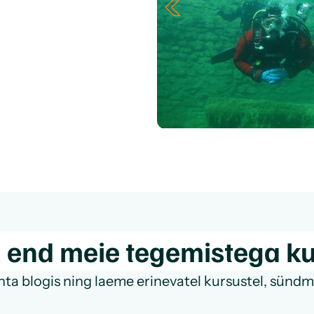
 end meie tegemistega ku
a blogis ning laeme erinevatel kursustel, sündmus