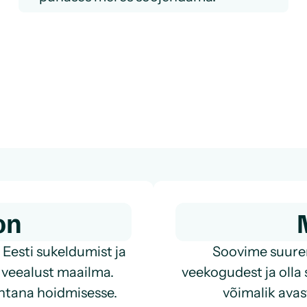
on
 Eesti sukeldumist ja
Soovime suuren
 veealust maailma.
veekogudest ja olla 
htana hoidmisesse.
võimalik ava