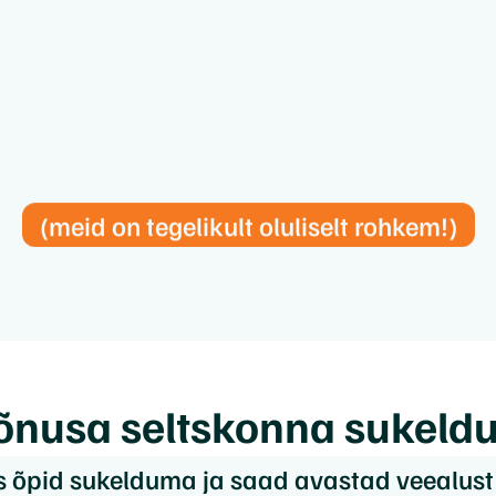
(meid on tegelikult oluliselt rohkem!)
nusa seltskonna sukeldu
 õpid sukelduma ja saad avastad veealust