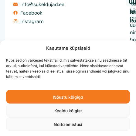
uu
Ku
Hi
info@sukeldujad.ee
Lii
Ka
Bl
Facebook
me
Ko
Pr
Instagram
uu
ni
ho
en
Kasutame küpsiseid
ku
Küpsised on väikesed tekstifailid, mis salvestatakse sinu seadmesse (nt
me
arvuti, nutitelefon), kui külastad veebilehte. Need sisaldavad erinevat
te
teavet, näiteks veebisaidi eelistusi, sisselogimisandmeid või jälgivad sinu
ja
käitumist veebisaidil.
et
Nõustu kõigiga
Keeldu kõigist
Näita eelistusi
© 2026 MTÜ Eesti Sukeldujate Klubi, Kõik õigused
↑