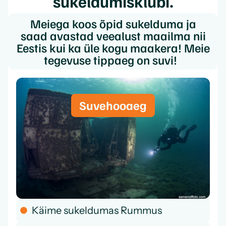
sukeldumisklubi.
Meiega koos õpid sukelduma ja
saad avastad veealust maailma nii
Eestis kui ka üle kogu maakera! Meie
tegevuse tippaeg on suvi!
Suvehooaeg
Käime sukeldumas Rummus