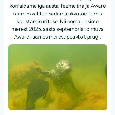
korraldame iga aasta Teeme ära ja Aware
raames valitud sadama akvatooriumis
koristamisürituse. Nii eemaldasime
merest 2025. aasta septembris toimuva
Aware raames
merest pea 4,5 t prügi.