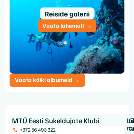
Reiside galerii
Vaata lähemalt →
Vaata kõiki albumeid →
MTÜ Eesti Sukeldujate Klubi
Ki
In
Li
m
Es
K
+372 56 493 322