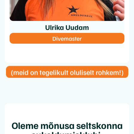
Ulrika Uudam
Divemaster
(meid on tegelikult oluliselt rohkem!)
Oleme mõnusa seltskonna