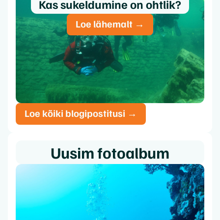
Kas sukeldumine on ohtlik?
Loe lähemalt →
Loe kõiki blogipostitusi →
Uusim fotoalbum