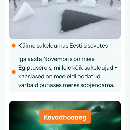
Käime sukeldumas Eesti sisevetes
Iga aasta Novembris on meie
Egiptusereis, millele kõik sukeldujad +
kaaslased on meeleldi oodatud
varbaid punases meres soojendama.
Kevadhooaeg