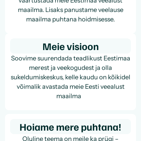
väärtustada meie Eestimaa veealust
maailma. Lisaks panustame veelause
maailma puhtana hoidmisesse.
Meie visioon
Soovime suurendada teadlikust Eestimaa
merest ja veekogudest ja olla
sukeldumiskeskus, kelle kaudu on kõikidel
võimalik avastada meie Eesti veealust
maailma
Hoiame mere puhtana!
Oluline teema on meile ka prügi –