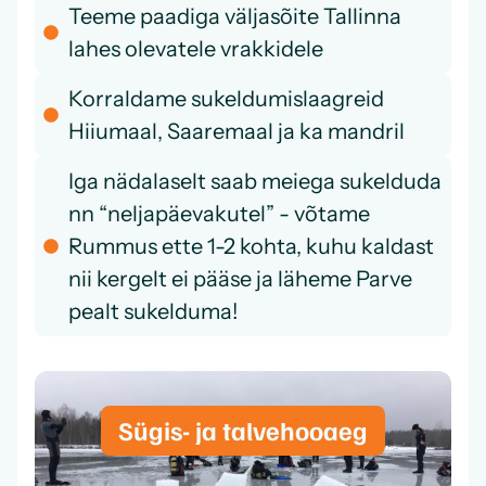
Teeme paadiga väljasõite Tallinna
lahes olevatele vrakkidele
Korraldame sukeldumislaagreid
Hiiumaal, Saaremaal ja ka mandril
Iga nädalaselt saab meiega sukelduda
nn “neljapäevakutel” - võtame
Rummus ette 1-2 kohta, kuhu kaldast
nii kergelt ei pääse ja läheme Parve
pealt sukelduma!
Sügis- ja talvehooaeg