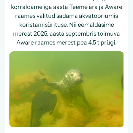
korraldame iga aasta Teeme ära ja Aware
raames valitud sadama akvatooriumis
koristamisürituse. Nii eemaldasime
merest 2025. aasta septembris toimuva
Aware raames
merest pea 4,5 t prügi.