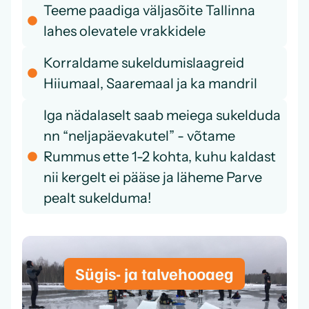
Teeme paadiga väljasõite Tallinna
lahes olevatele vrakkidele
Korraldame sukeldumislaagreid
Hiiumaal, Saaremaal ja ka mandril
Iga nädalaselt saab meiega sukelduda
nn “neljapäevakutel” - võtame
Rummus ette 1-2 kohta, kuhu kaldast
nii kergelt ei pääse ja läheme Parve
pealt sukelduma!
Sügis- ja talvehooaeg