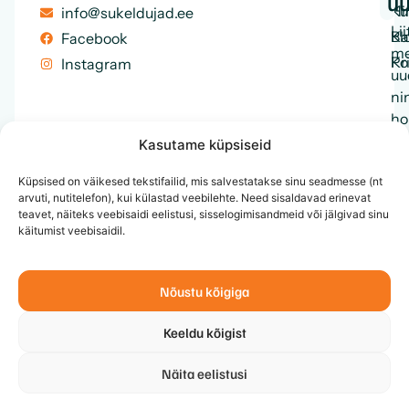
uu
Ku
Hi
info@sukeldujad.ee
Lii
Ka
Bl
Facebook
me
Ko
Pr
Instagram
uu
ni
ho
en
Kasutame küpsiseid
ku
Küpsised on väikesed tekstifailid, mis salvestatakse sinu seadmesse (nt
me
arvuti, nutitelefon), kui külastad veebilehte. Need sisaldavad erinevat
te
teavet, näiteks veebisaidi eelistusi, sisselogimisandmeid või jälgivad sinu
ja
käitumist veebisaidil.
et
Nõustu kõigiga
Keeldu kõigist
Näita eelistusi
© 2026 MTÜ Eesti Sukeldujate Klubi, Kõik õigused
↑