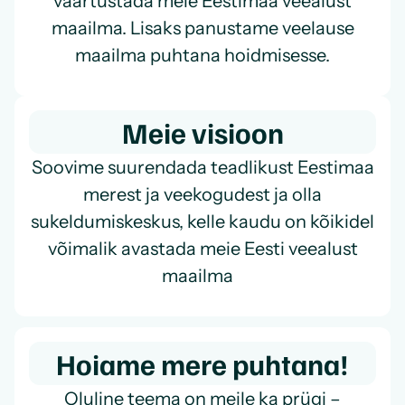
väärtustada meie Eestimaa veealust
maailma. Lisaks panustame veelause
maailma puhtana hoidmisesse.
Meie visioon
Soovime suurendada teadlikust Eestimaa
merest ja veekogudest ja olla
sukeldumiskeskus, kelle kaudu on kõikidel
võimalik avastada meie Eesti veealust
maailma
Hoiame mere puhtana!
Oluline teema on meile ka prügi –