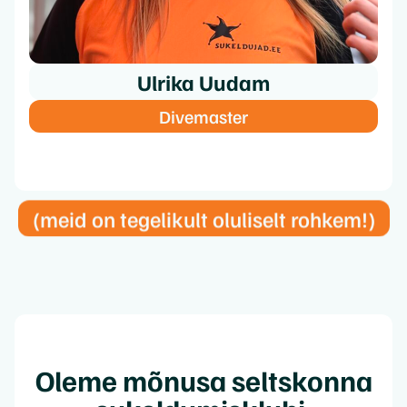
Ulrika Uudam
Divemaster
(meid on tegelikult oluliselt rohkem!)
Oleme mõnusa seltskonna