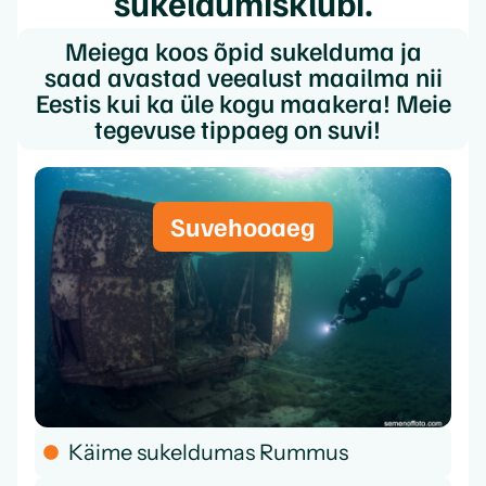
sukeldumisklubi.
Meiega koos õpid sukelduma ja
saad avastad veealust maailma nii
Eestis kui ka üle kogu maakera! Meie
tegevuse tippaeg on suvi!
Suvehooaeg
Käime sukeldumas Rummus