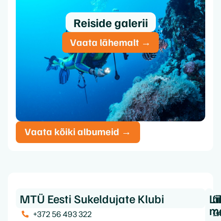
Reiside galerii
Vaata lähemalt →
Vaata kõiki albumeid →
MTÜ Eesti Sukeldujate Klubi
Ki
In
Li
m
Es
K
+372 56 493 322