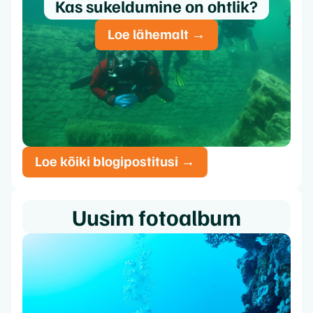
Kas sukeldumine on ohtlik?
Loe lähemalt →
Loe kõiki blogipostitusi →
Uusim fotoalbum