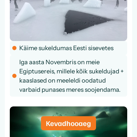
Käime sukeldumas Eesti sisevetes
Iga aasta Novembris on meie
Egiptusereis, millele kõik sukeldujad +
kaaslased on meeleldi oodatud
varbaid punases meres soojendama.
Kevadhooaeg